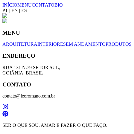
INÍCIO
MENU
CONTATO
BIO
PT
|
EN
|
ES
MENU
ARQUITETURA
INTERIORES
EM ANDAMENTO
PRODUTOS
ENDEREÇO
RUA 131 N.79 SETOR SUL,
GOIÂNIA, BRASIL
CONTATO
contato@leoromano.com.br
SER O QUE SOU. AMAR E FAZER O QUE FAÇO.